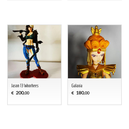
Jason 13 Woorhees
Galaxia
200
180
€
€
,00
,00