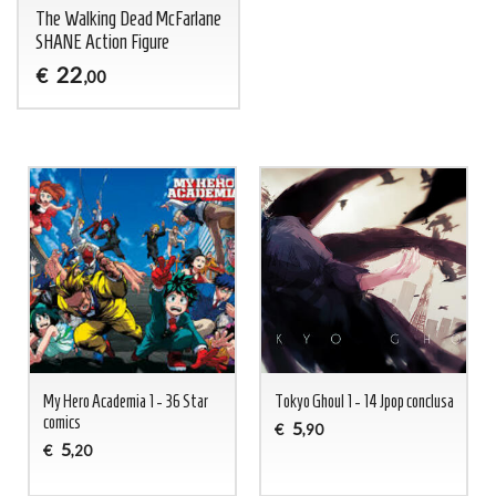
The Walking Dead McFarlane
SHANE Action Figure
22
€
,00
My Hero Academia 1 - 36 Star
Tokyo Ghoul 1 - 14 Jpop conclusa
comics
5
€
,90
5
€
,20