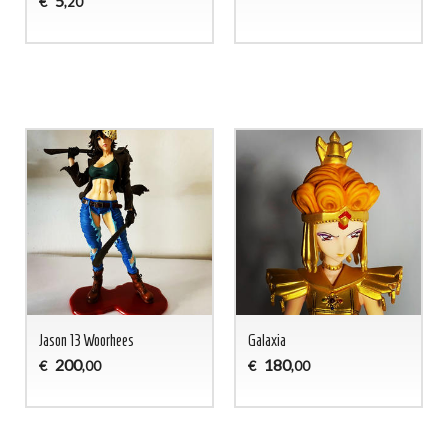
5
€
,20
Jason 13 Woorhees
Galaxia
200
180
€
€
,00
,00