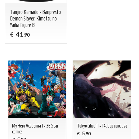
Tanjiro Kamado - Banpresto
Demon Slayer: Kimetsu no
Yaiba Figure B
41
€
,90
My Hero Academia 1 - 36 Star
Tokyo Ghoul 1 - 14 Jpop conclusa
comics
5
€
,90