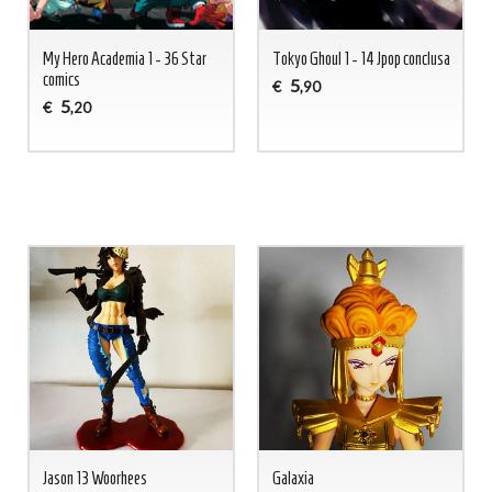
My Hero Academia 1 - 36 Star
Tokyo Ghoul 1 - 14 Jpop conclusa
comics
5
€
,90
5
€
,20
Jason 13 Woorhees
Galaxia