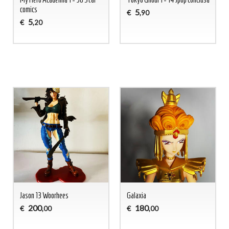
comics
5
€
,90
5
€
,20
Jason 13 Woorhees
Galaxia
200
180
€
€
,00
,00