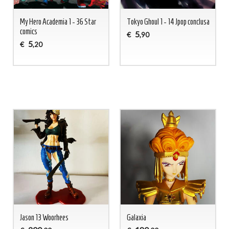
My Hero Academia 1 - 36 Star
Tokyo Ghoul 1 - 14 Jpop conclusa
comics
5
€
,90
5
€
,20
Jason 13 Woorhees
Galaxia