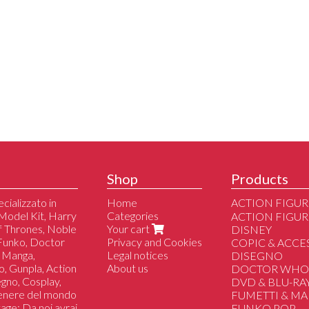
Shop
Products
cializzato in
Home
ACTION FIGUR
Model Kit, Harry
Categories
Altri
ACTION FIGUR
of Thrones, Noble
Your cart
DC/Marvel/Com
DISNEY
 Funko, Doctor
Privacy and Cookies
Disney
COPIC & ACCE
 Manga,
Legal notices
Manga/Anime/J
DISEGNO
o, Gunpla, Action
About us
Film/Serie Tv/Vi
DOCTOR WH
segno, Cosplay,
DVD & BLU-RA
genere del mondo
FUMETTI & M
tage; Da noi avrai
FUNKO POP