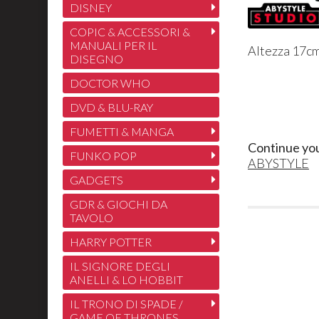
DISNEY
COPIC & ACCESSORI &
MANUALI PER IL
Altezza 17cm
DISEGNO
DOCTOR WHO
DVD & BLU-RAY
FUMETTI & MANGA
Continue yo
FUNKO POP
ABYSTYLE
GADGETS
GDR & GIOCHI DA
TAVOLO
HARRY POTTER
IL SIGNORE DEGLI
ANELLI & LO HOBBIT
IL TRONO DI SPADE /
GAME OF THRONES