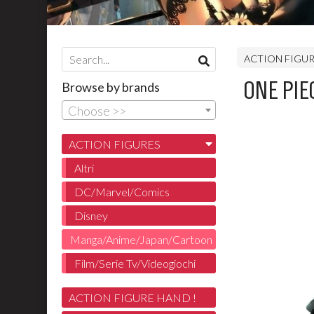
ACTION FIGU
ONE PIECE
Browse by brands
Choose >>
ACTION FIGURES
Altri
DC/Marvel/Comics
Disney
Manga/Anime/Japan/Cartoon
Film/Serie Tv/Videogiochi
ACTION FIGURE HAND !