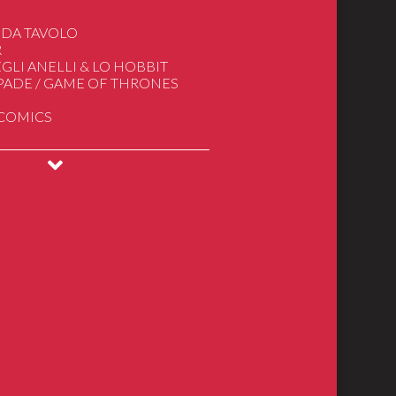
 DA TAVOLO
R
GLI ANELLI & LO HOBBIT
SPADE / GAME OF THRONES
 COMICS
INGS
DRAGONS
ical Models