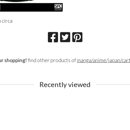
 circa
ur shopping!
find other products of
manga/anime/japan/car
Lillith Fau
Queen Esmer
Recently viewed
180
200
€
€
,00
,00