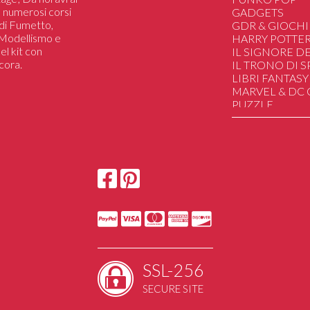
 a numerosi corsi
GADGETS
i di Fumetto,
GDR & GIOCHI
i Modellismo e
HARRY POTTE
el kit con
IL SIGNORE DE
cora.
IL TRONO DI 
LIBRI FANTASY
MARVEL & DC
PUZZLE
SAILOR MOON
STAR WARS
STRANGER TH
HAND MADE
DUNGEONS&
UGEARS Mechan
SSL-256
SECURE SITE