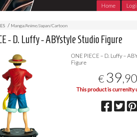
Home
Logi
RES
Manga/Anime/Japan/Cartoon
 - D. Luffy - ABYstyle Studio Figure
ONE
PIECE
– D. Luffy – AB
Figure
39
,9
€
This product is currenlty 
MADE in ABYSS 1- 11 Jpop
THE PROMIS
Jpop Conclu
7
€
,90
5
€
,90