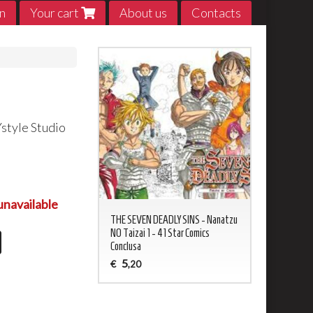
n
Your cart
About us
Contacts
Ystyle Studio
0
unavailable
ED NEVERLAND 1 - 20
THE SEVEN DEADLY SINS - Nanatzu
My Hero Acade
sa
NO Taizai 1 - 41 Star Comics
5
€
,20
Conclusa
5
€
,20