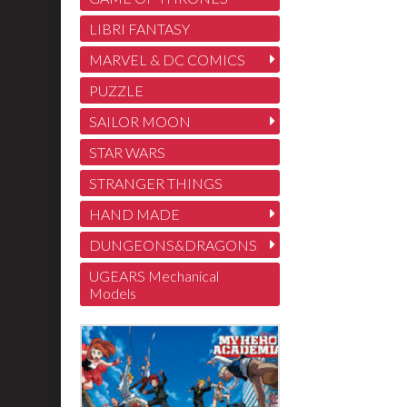
LIBRI FANTASY
MARVEL & DC COMICS
PUZZLE
SAILOR MOON
STAR WARS
STRANGER THINGS
HAND MADE
DUNGEONS&DRAGONS
UGEARS Mechanical
Models