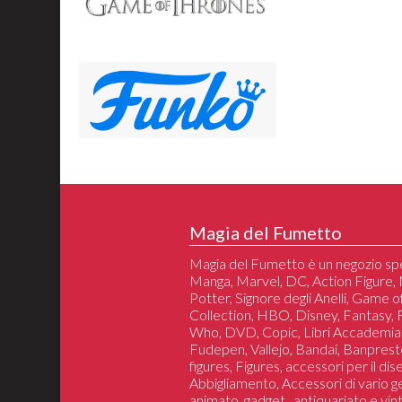
Magia del Fumetto
Magia del Fumetto è un negozio spe
Manga, Marvel, DC, Action Figure, 
Potter, Signore degli Anelli, Game 
Collection, HBO, Disney, Fantasy,
Who, DVD, Copic, Libri Accademia
Fudepen, Vallejo, Bandai, Banprest
figures, Figures, accessori per il di
Abbigliamento, Accessori di vario 
animato, gadget , antiquariato e vin