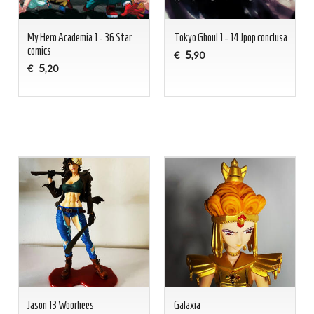
My Hero Academia 1 - 36 Star
Tokyo Ghoul 1 - 14 Jpop conclusa
comics
5
€
,90
5
€
,20
Jason 13 Woorhees
Galaxia