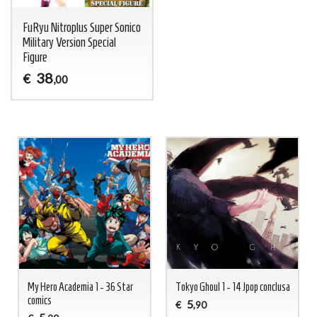
FuRyu Nitroplus Super Sonico
Military Version Special
Figure
38
€
,00
My Hero Academia 1 - 36 Star
Tokyo Ghoul 1 - 14 Jpop conclusa
comics
5
€
,90