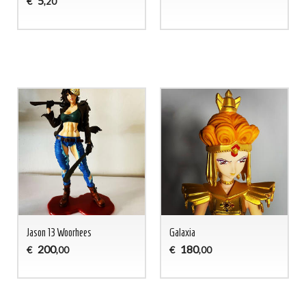
5
€
,20
Jason 13 Woorhees
Galaxia
200
180
€
€
,00
,00