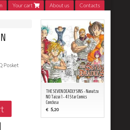
n
Your cart
About us
Contacts
ON
Q Posket
0
ED NEVERLAND 1 - 20
THE SEVEN DEADLY SINS - Nanatzu
My Hero Acade
sa
NO Taizai 1 - 41 Star Comics
5
€
,20
Conclusa
rt
5
€
,20