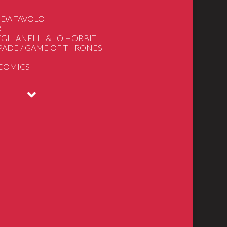
 DA TAVOLO
R
GLI ANELLI & LO HOBBIT
SPADE / GAME OF THRONES
 COMICS
INGS
DRAGONS
ical Models