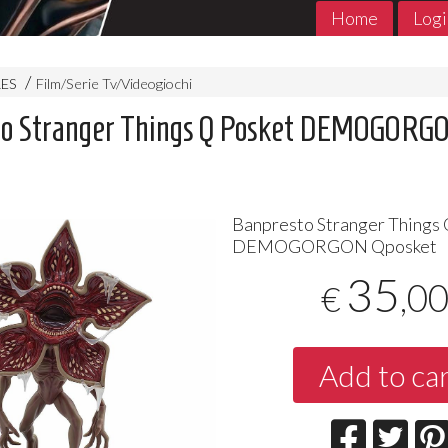
Home
Logi
RES
Film/Serie Tv/Videogiochi
to Stranger Things Q Posket DEMOGORG
Banpresto Stranger Things 
DEMOGORGON
Qposket
35
,0
€
MADE in ABYSS 1- 11 Jpop
THE PROMIS
Jpop Conclu
7
€
,90
5
€
,90
Add to ca