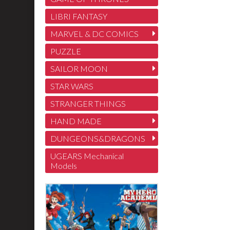
LIBRI FANTASY
MARVEL & DC COMICS
PUZZLE
SAILOR MOON
STAR WARS
STRANGER THINGS
HAND MADE
DUNGEONS&DRAGONS
UGEARS Mechanical
Models