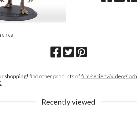
 circa
ur shopping!
find other products of
film/serie tv/videogioch
O
Lillith Fau
Queen Esmer
180
200
€
€
,00
,00
Recently viewed