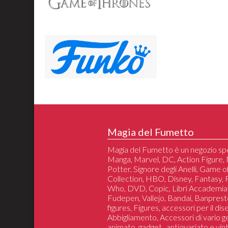
Magia del Fumetto
Magia del Fumetto è un negozio spe
Manga, Marvel, DC, Action Figure, 
Potter, Signore degli Anelli, Game 
Collection, HBO, Disney, Fantasy,
Who, DVD, Copic, Libri Accademia
Fudepen, Vallejo, Bandai, Banprest
figures, Figures, accessori per il di
Abbigliamento, Accessori di vario 
animato, gadget , antiquariato e vin