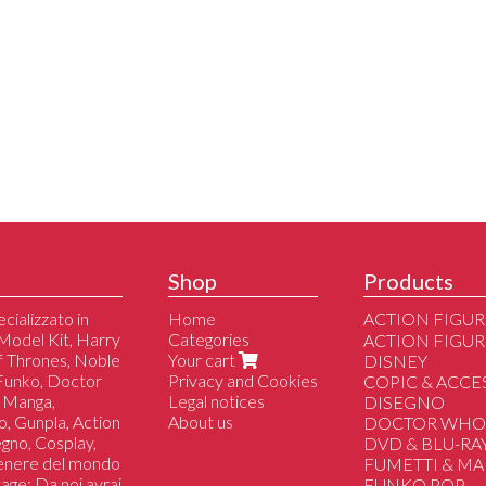
Shop
Products
cializzato in
Home
ACTION FIGUR
Model Kit, Harry
Categories
Altri
ACTION FIGUR
of Thrones, Noble
Your cart
DC/Marvel/Com
DISNEY
 Funko, Doctor
Privacy and Cookies
Disney
COPIC & ACCE
 Manga,
Legal notices
Manga/Anime/J
DISEGNO
o, Gunpla, Action
About us
Film/Serie Tv/Vi
DOCTOR WH
segno, Cosplay,
DVD & BLU-RA
genere del mondo
FUMETTI & M
tage; Da noi avrai
FUNKO POP