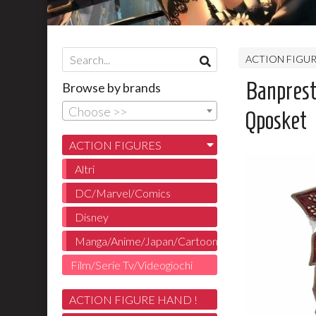
ACTION FIGU
Banpres
Browse by brands
Choose >>
Qposket
ACTION FIGURES
Altri
DC/Marvel/Comics
Disney
Manga/Anime/Japan/Cartoon
Film/Serie Tv/Videogiochi
ACTION FIGURE HAND !