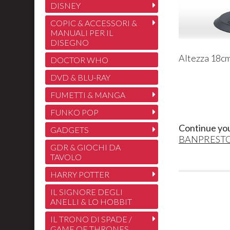
DISNEY
COPIC & ACCESSORI &
MANUALI PER IL
DISEGNO
Altezza 18cm
DOCTOR WHO
DVD & BLU-RAY
FUMETTI & MANGA
FUNKO POP
Continue yo
GADGETS
BANPREST
GDR & GIOCHI DA
TAVOLO
HARRY POTTER
IL SIGNORE DEGLI
ANELLI & LO HOBBIT
IL TRONO DI SPADE /
GAME OF THRONES