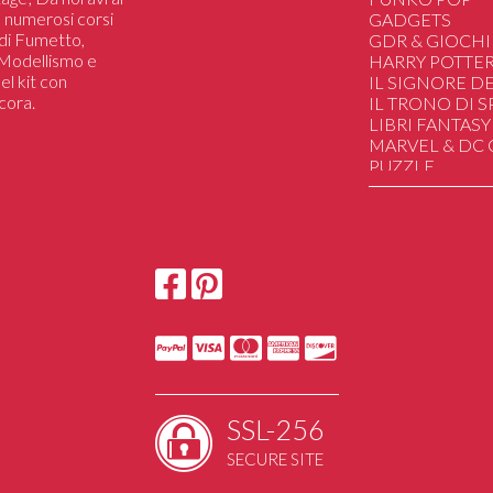
 a numerosi corsi
GADGETS
i di Fumetto,
GDR & GIOCHI
i Modellismo e
HARRY POTTE
el kit con
IL SIGNORE DE
cora.
IL TRONO DI 
LIBRI FANTASY
MARVEL & DC
PUZZLE
SAILOR MOON
STAR WARS
STRANGER TH
HAND MADE
DUNGEONS&
UGEARS Mechan
SSL-256
SECURE SITE