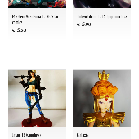
My Hero Academia 1 - 36 Star
Tokyo Ghoul 1 - 14 Jpop conclusa
comics
5
€
,90
5
€
,20
Jason 13 Woorhees
Galaxia