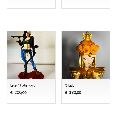
Jason 13 Woorhees
Galaxia
200
180
€
€
,00
,00