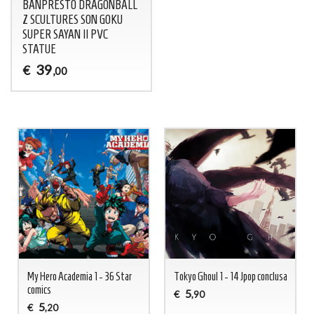
BANPRESTO DRAGONBALL
Z SCULTURES SON GOKU
SUPER SAYAN II PVC
STATUE
39
€
,00
My Hero Academia 1 - 36 Star
Tokyo Ghoul 1 - 14 Jpop conclusa
comics
5
€
,90
5
€
,20